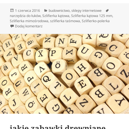
Data
Kategorie
Tagi
1 czerwca 2016
budownictwo
,
sklepy internetowe
publikacji
narzędzia do łuków
,
Szlifierka kątowa
,
Szlifierka kątowa 125 mm
,
Szlifierka mimośrodowa
,
szlifierka taśmowa
,
Szlifierko-polerka
do odpowiednie narzędzia do pracy
Dodaj komentarz
jakie zabawki drewniane