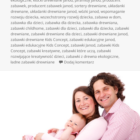
ekologiczne
,
klocki drewniane janod
,
piramidy janod
,
producent
zabawek
,
producent zabawek janod
,
sortery drewniane
,
układanki
drewnane
,
układanki drewniane janod
,
wózki janod
,
wspomaganie
rozwoju dziecka
,
wszechstronny rozwój dziecka
,
zabawa w dom
,
zabawka dla dzieci
,
zabawka dla dziecka
,
zabawka drewniana
,
zabawki childhome
,
zabawki dla dzieci
,
zabawki dla dziecka
,
zabawki
drewniane
,
zabawki drewniane dla dzieci
,
zabawki drewniane Janod
,
zabawki drewniane Kids Concept
,
zabawki edukacyjne janod
,
zabawki edukacyjne Kids Concept
,
zabawki Janod
,
zabawki Kids
Concept
,
zabawki kreatywne
,
zabawki które uczą
,
zabawki
rozwijające kreatywność dzieci
,
zabawki z drewna ekologiczne
,
do jakie zabawki drewnian
ładne zabawki drewniane
Dodaj komentarz