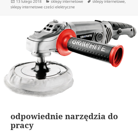
Data
Kategorie
Tagi
13 lutego 2018
sklepy internetowe
sklepy internetowe
,
publikacji
sklepy internetowe cześci elektryczne
odpowiednie narzędzia do
pracy