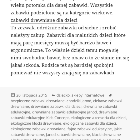
wieku potomka dla danej zabawki. Wszystkie
zabawki podzielone są na kategorie wiekowe.
zabawki drewniane dla dzieci
To zezwala odróżnić zabawki od siebie i zrobić
należyty zakup. Zabawki dla malutkich dzieci które
mają parę miesięcy muszą być bardzo łatwe i
ergonomiczne. To właśnie dzięki temu mogą się
nimi swobodne bawić, bez obaw o to że stanie im się
jakąś szkoda. Rodzice też są bardziej spokojni
ponieważ nie wszyscy znają się na zabawkach.
Data
Kategorie
Tagi
20 listopada 2015
dziecko
,
sklepy internetowe
publikacji
bezpieczne zabawki drewniane
,
chodziki janod
,
ciekawe zabawki
drewniane
,
drewniane zabawki dla dzieci
,
drewniane zabawki
edukacyjne
,
drewniane zabawki edukacyjne janod
,
drewniane
zabawki edukacyjne Kids Concept
,
ekologiczne akcesoria dla dzieci
,
ekologiczne klocki drewniane
,
ekologiczne zabawki dla dzieci
,
ekologiczne zabawki drewniane
,
fajne zabawki edukacyjne
,
jakie
zabawki drewniane
,
Janod zabawki drewniane
,
klocki drewniane