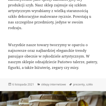
produkcji szyb. Nasz sklep zajmuje się szkłem
artystycznym wyrabiamy z wielką starannością
szkło dekoracyjne malowane ręcznie. Powstają u
nas szczególne przedmioty, jedyne w swoim
rodzaju.
Wszystkie nasze towary tworzymy w oparciu o
najnowsze oraz najbardziej eleganckie trendy
panujące obecnie w rękodziele artystycznym. W
naszym sklepie odnajdziecie Państwo talerze, patery,
figurki, a także biżuterię, zegary czy misy.
Data
Kategorie
Tagi
6 listopada 2021
sklepy internetowe
prezenty
,
szkło
publikacji