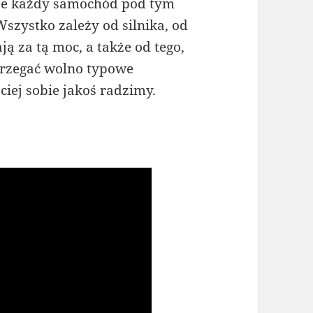
 że każdy samochód pod tym
szystko zależy od silnika, od
ą za tą moc, a także od tego,
strzegać wolno typowe
iej sobie jakoś radzimy.