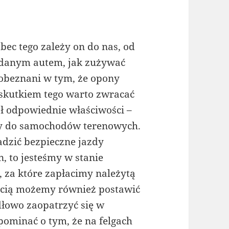
ec tego zależy on do nas, od
ć danym autem, jak zużywać
obeznani w tym, że opony
, skutkiem tego warto zwracać
ał odpowiednie właściwości –
ony do samochodów terenowych.
dzić bezpieczne jazdy
, to jesteśmy w stanie
 za które zapłacimy należytą
ością możemy również postawić
łowo zaopatrzyć się w
pominać o tym, że na felgach