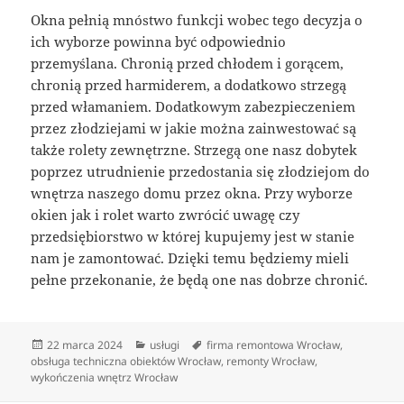
Okna pełnią mnóstwo funkcji wobec tego decyzja o
ich wyborze powinna być odpowiednio
przemyślana. Chronią przed chłodem i gorącem,
chronią przed harmiderem, a dodatkowo strzegą
przed włamaniem. Dodatkowym zabezpieczeniem
przez złodziejami w jakie można zainwestować są
także rolety zewnętrzne. Strzegą one nasz dobytek
poprzez utrudnienie przedostania się złodziejom do
wnętrza naszego domu przez okna. Przy wyborze
okien jak i rolet warto zwrócić uwagę czy
przedsiębiorstwo w której kupujemy jest w stanie
nam je zamontować. Dzięki temu będziemy mieli
pełne przekonanie, że będą one nas dobrze chronić.
Data
Kategorie
Tagi
22 marca 2024
usługi
firma remontowa Wrocław
,
publikacji
obsługa techniczna obiektów Wrocław
,
remonty Wrocław
,
wykończenia wnętrz Wrocław