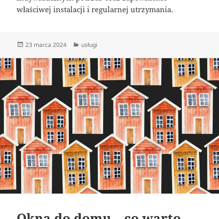
właściwej instalacji i regularnej utrzymania.
Data
Kategorie
23 marca 2024
usługi
publikacji
Okna do domu – co warto