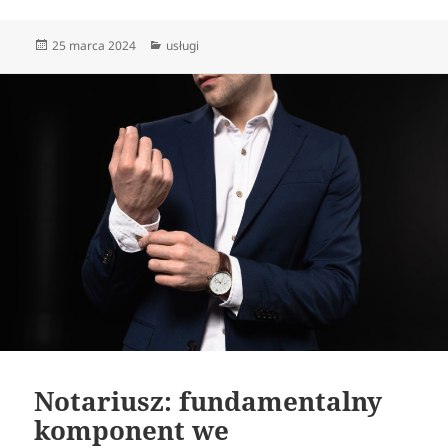
Data
Kategorie
25 marca 2024
usługi
publikacji
Notariusz: fundamentalny
komponent we