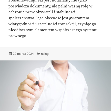
Podsumowując, ekspert notarialny nie tylko
poświadcza dokumenty, ale pełni ważną rolę w
ochronie praw obywateli i stabilności
społeczeństwa. Jego obecność jest gwarantem
wiarygodności i rzetelności transakcji, czyniąc go
nieodłącznym elementem współczesnego systemu
prawnego.
Data
Kategorie
22 marca 2024
usługi
publikacji