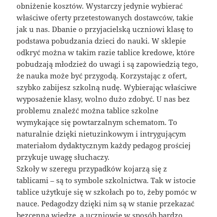
obniżenie kosztów. Wystarczy jedynie wybierać
właściwe oferty przetestowanych dostawców, takie
jak u nas. Dbanie o przyjacielską uczniowi klasę to
podstawa pobudzania dzieci do nauki. W sklepie
odkryć można w takim razie tablice kredowe, które
pobudzają młodzież do uwagi i są zapowiedzią tego,
że nauka może być przygodą. Korzystając z ofert,
szybko zabijesz szkolną nudę. Wybierając właściwe
wyposażenie klasy, wolno dużo zdobyć. U nas bez
problemu znaleźć można tablice szkolne
wymykające się powtarzalnym schematom. To
naturalnie dzięki nietuzinkowym i intrygującym
materiałom dydaktycznym każdy pedagog prościej
przykuje uwagę słuchaczy.
Szkoły w szeregu przypadków kojarzą się z
tablicami – są to symbole szkolnictwa. Tak w istocie
tablice użytkuje się w szkołach po to, żeby pomóc w
nauce. Pedagodzy dzięki nim są w stanie przekazać
bezcenną wiedzę, a uczniowie w sposób bardzo