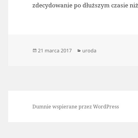
zdecydowanie po dłuższym czasie ni
Data
Kategorie
21 marca 2017
uroda
publikacji
Dumnie wspierane przez WordPress