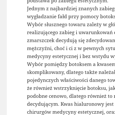
podstawa po zabiegu estetycznym.
Jednym z najbardziej znanych zabieg
wygładzanie fałd przy pomocy botok
Wybór słusznego towaru zależy w głó
realizującego zabieg i uwarunkowań 
zmarszczek decydują się zdecydowani
mężczyźni, choć i ci z w pewnych syt
medycyny estetycznej i bez wstydu wy
Wybór pomiędzy botoksem a kwasem
skomplikowany, dlatego także należa
pojedynczych właściwości danego tow
że również wstrzyknięcie botoksu, ja
podobne cenowo, dlatego również to n
decydującym. Kwas hialuronowy jest 
chirurgów medycyny estetycznej, ora