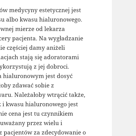
ów medycyny estetycznej jest
su albo kwasu hialuronowego.
wnej mierze od lekarza
cery pacjenta. Na wygładzanie
e częściej damy aniżeli
uacjach stają się adoratorami
korzystują z jej dobroci.
 hialuronowym jest dosyć
łoby zdawać sobie z
aru. Należałoby wtrącić także,
k i kwasu hialuronowego jest
ie cena jest tu czynnikiem
uważany przez wielu i
z pacjentów za zdecydowanie o