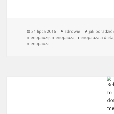
Data
Kategorie
Tagi
31 lipca 2016
zdrowie
jak poradzić
publikacji
menopauzę
,
menopauza
,
menopauza a dieta
menopauza