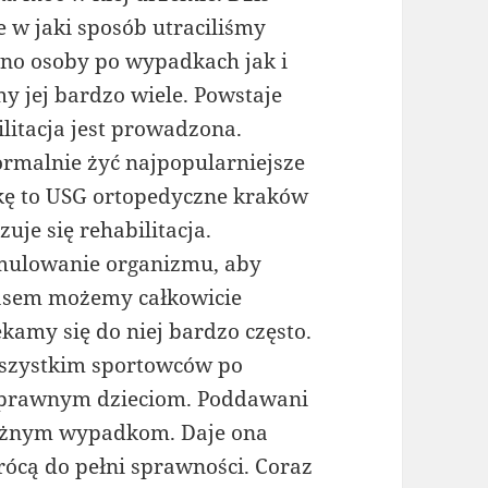
e w jaki sposób utraciliśmy
wno osoby po wypadkach jak i
y jej bardzo wiele. Powstaje
ilitacja jest prowadzona.
rmalnie żyć najpopularniejsze
kę to USG ortopedyczne kraków
uje się rehabilitacja.
tymulowanie organizmu, aby
Czasem możemy całkowicie
ekamy się do niej bardzo często.
 wszystkim sportowców po
osprawnym dzieciom. Poddawani
oważnym wypadkom. Daje ona
ócą do pełni sprawności. Coraz