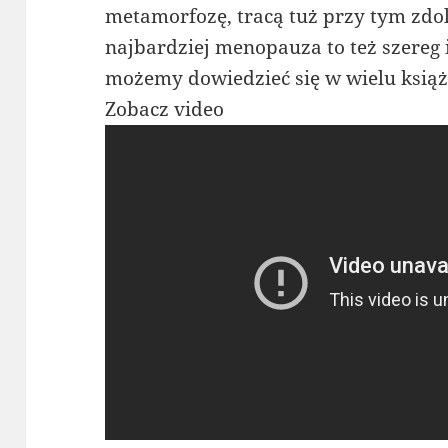
metamorfozę, tracą tuż przy tym zdol
najbardziej menopauza to też szereg 
możemy dowiedzieć się w wielu książ
Zobacz video