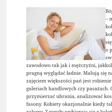
Bó
– 
ko
ko
si
o 
sw
zawodowo tak jak i mężczyźni, jakkolw
pragną wyglądać ładnie. Malują się 
zajęciem większości pań jest robien
galeriach handlowych czy pasażach. 
przymierzać ubrania, analizować kos
fasony. Kobiety okazjonalnie kiedy t
zakupy. Z reguły wybierają się z kole