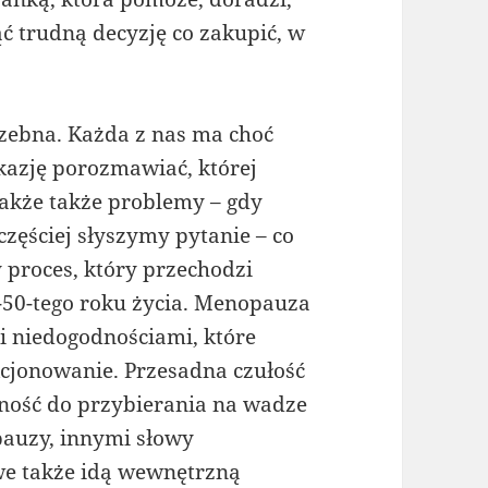
ć trudną decyzję co zakupić, w
rzebna. Każda z nas ma choć
okazję porozmawiać, której
nakże także problemy – gdy
częściej słyszymy pytanie – co
 proces, który przechodzi
0-50-tego roku życia. Menopauza
 i niedogodnościami, które
cjonowanie. Przesadna czułość
nność do przybierania na wadze
auzy, innymi słowy
we także idą wewnętrzną