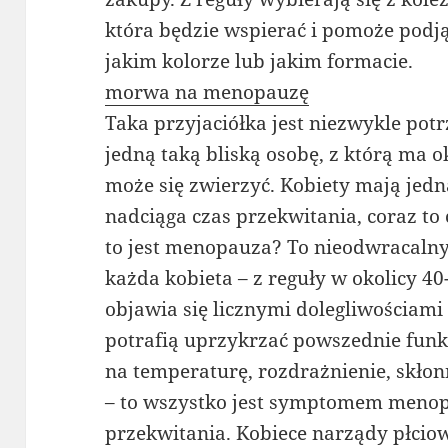
która będzie wspierać i pomoże podją
jakim kolorze lub jakim formacie.
morwa na menopauzę
Taka przyjaciółka jest niezwykle pot
jedną taką bliską osobę, z którą ma 
może się zwierzyć. Kobiety mają jed
nadciąga czas przekwitania, coraz to 
to jest menopauza? To nieodwracalny
każda kobieta – z reguły w okolicy 4
objawia się licznymi dolegliwościami
potrafią uprzykrzać powszednie funk
na temperaturę, rozdrażnienie, skło
– to wszystko jest symptomem menop
przekwitania. Kobiece narządy płcio