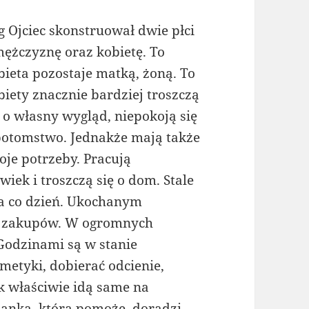
g Ojciec skonstruował dwie płci
mężczyznę oraz kobietę. To
bieta pozostaje matką, żoną. To
biety znacznie bardziej troszczą
ę o własny wygląd, niepokoją się
potomstwo. Jednakże mają także
oje potrzeby. Pracują
iek i troszczą się o dom. Stale
na co dzień. Ukochanym
ie zakupów. W ogromnych
Godzinami są w stanie
metyki, dobierać odcienie,
ak właściwie idą same na
żanką, która pomoże, doradzi,