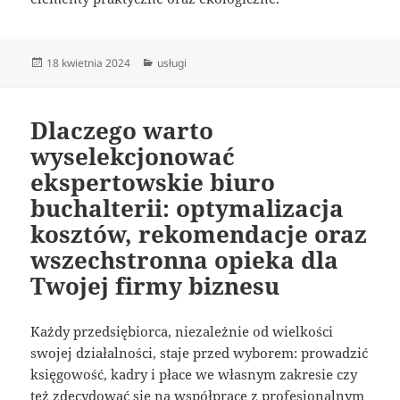
Data
Kategorie
18 kwietnia 2024
usługi
publikacji
Dlaczego warto
wyselekcjonować
ekspertowskie biuro
buchalterii: optymalizacja
kosztów, rekomendacje oraz
wszechstronna opieka dla
Twojej firmy biznesu
Każdy przedsiębiorca, niezależnie od wielkości
swojej działalności, staje przed wyborem: prowadzić
księgowość, kadry i płace we własnym zakresie czy
też zdecydować się na współpracę z profesjonalnym