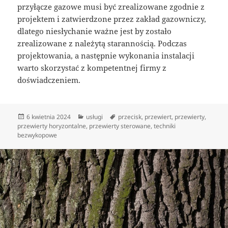
przyłącze gazowe musi być zrealizowane zgodnie z
projektem i zatwierdzone przez zakład gazowniczy,
dlatego niesłychanie ważne jest by zostało
zrealizowane z należytą starannością. Podczas
projektowania, a następnie wykonania instalacji
warto skorzystać z kompetentnej firmy z
doświadczeniem.
Data
Kategorie
Tagi
6 kwietnia 2024
usługi
przecisk
,
przewiert
,
przewierty
,
publikacji
przewierty horyzontalne
,
przewierty sterowane
,
techniki
bezwykopowe