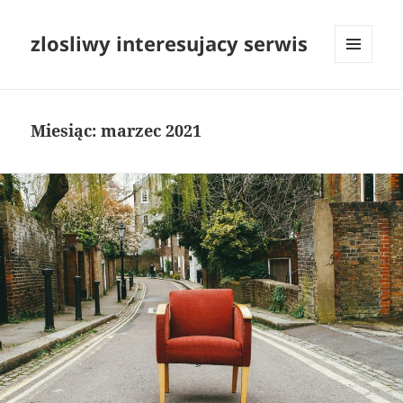
zlosliwy interesujacy serwis
MENU
I
WIDGETY
Miesiąc:
marzec 2021