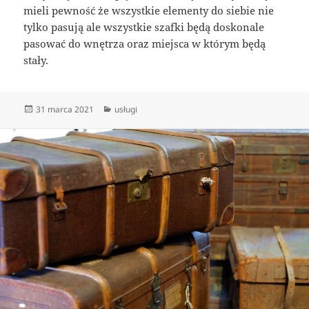
mieli pewność że wszystkie elementy do siebie nie
tylko pasują ale wszystkie szafki będą doskonale
pasować do wnętrza oraz miejsca w którym będą
stały.
Data
Kategorie
31 marca 2021
usługi
publikacji