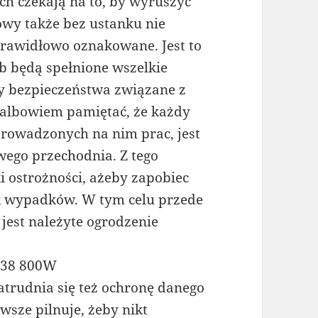
ich czekają na to, by wyruszyć
wy także bez ustanku nie
prawidłowo oznakowane. Jest to
b będą spełnione wszelkie
y bezpieczeństwa związane z
 albowiem pamiętać, że każdy
prowadzonych na nim prac, jest
ego przechodnia. Z tego
 ostrożności, ażeby zapobiec
ek wypadków. W tym celu przede
st należyte ogrodzenie
038 800W
trudnia się też ochronę danego
wsze pilnuje, żeby nikt