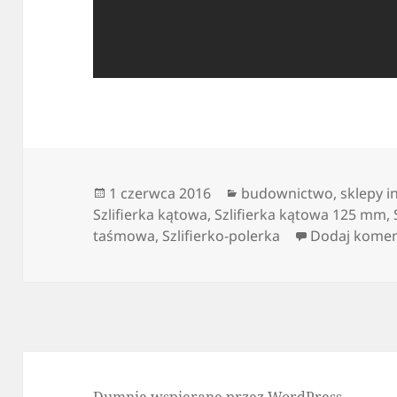
Data
Kategorie
1 czerwca 2016
budownictwo
,
sklepy 
publikacji
Szlifierka kątowa
,
Szlifierka kątowa 125 mm
,
taśmowa
,
Szlifierko-polerka
Dodaj komen