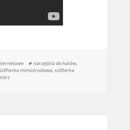
Tagi
internetowe
narzędzia do łuków
,
Szlifierka mimośrodowa
,
szlifierka
do odpowiednie narzędzia do pracy
tarz