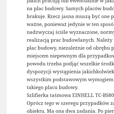
jakich pracują lub ewentualnie w jak
na plac budowy. Samych placów budo
brakuje. Rzecz jasna muszą być one 
ważne, ponieważ jedynie w ten sposó
nadzwyczaj ściśle wyznaczone, norm
realizacją prac budowlanych. Należy
plac budowy, niezależnie od obrębu 
miejscem niepewnym dla przypadkow
powodu trzeba podjąć wszelkie środki
dyspozycji wystąpienia jakichkolwi
wszystkim podstawowym wymogiem je
takiego placu budowy.
Szlifierka taśmowa EINHELL TC-BS8
Oprócz tego w szeregu przypadków za
obiektu. Ma ona dwa zadania. Po pier