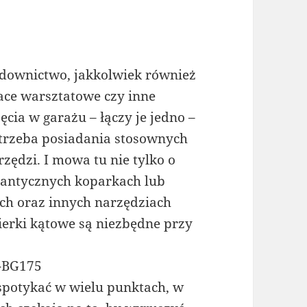
downictwo, jakkolwiek również
ace warsztatowe czy inne
jęcia w garażu – łączy je jedno –
trzeba posiadania stosownych
rzędzi. I mowa tu nie tylko o
gantycznych koparkach lub
ch oraz innych narzędziach
fierki kątowe są niezbędne przy
C-BG175
potykać w wielu punktach, w