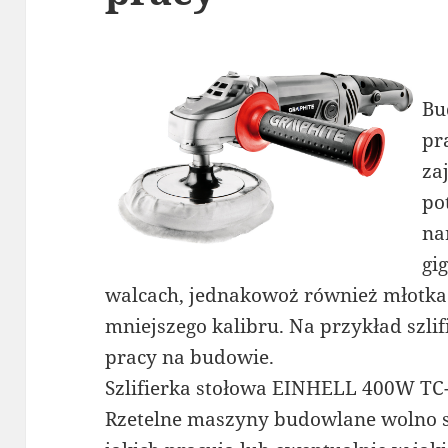
Bu
pr
za
po
na
gi
walcach, jednakowoż również młotka
mniejszego kalibru. Na przykład szli
pracy na budowie.
Szlifierka stołowa EINHELL 400W T
Rzetelne maszyny budowlane wolno s