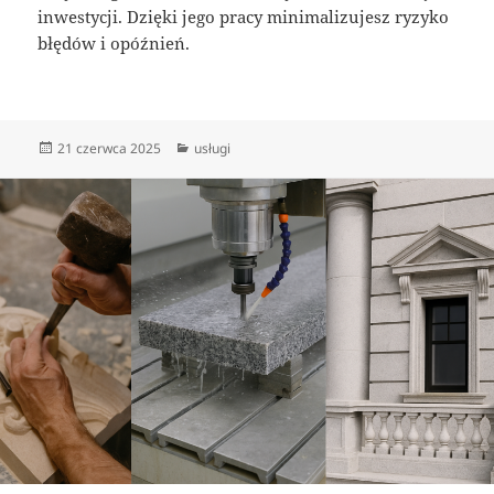
inwestycji. Dzięki jego pracy minimalizujesz ryzyko
błędów i opóźnień.
Data
Kategorie
21 czerwca 2025
usługi
publikacji