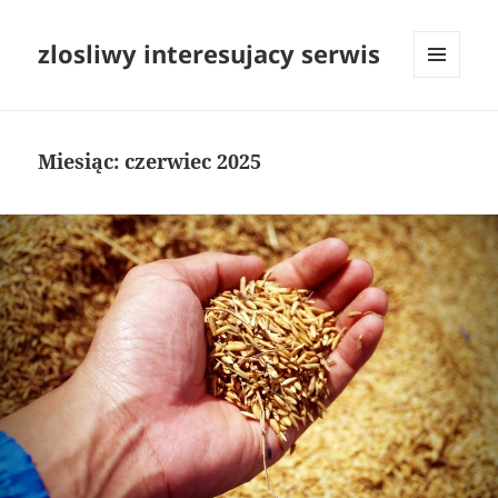
zlosliwy interesujacy serwis
MENU
I
WIDGETY
Miesiąc:
czerwiec 2025