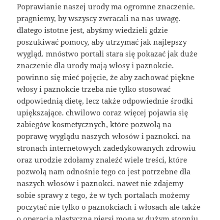
Poprawianie naszej urody ma ogromne znaczenie.
pragniemy, by wszyscy zwracali na nas uwagę.
dlatego istotne jest, abyśmy wiedzieli gdzie
poszukiwać pomocy, aby utrzymać jak najlepszy
wygląd. mnóstwo portali stara się pokazać jak duże
znaczenie dla urody mają włosy i paznokcie.
powinno się mieć pojęcie, że aby zachować piękne
włosy i paznokcie trzeba nie tylko stosować
odpowiednią dietę, lecz także odpowiednie środki
upiększające. chwilowo coraz więcej pojawia się
zabiegów kosmetycznych, które pozwolą na
poprawę wyglądu naszych włosów i paznokci. na
stronach internetowych zadedykowanych zdrowiu
oraz urodzie zdołamy znaleźć wiele treści, które
pozwolą nam odnośnie tego co jest potrzebne dla
naszych włosów i paznokci. nawet nie zdajemy
sobie sprawy z tego, że w tych portalach możemy
poczytać nie tylko o paznokciach i włosach ale także
o operacja plastyczna piersi mogą w dużym stopniu