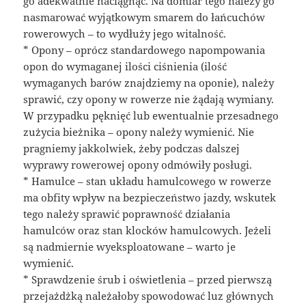
go adekwatnie naciągnąć. Na domiar tego należy go
nasmarować wyjątkowym smarem do łańcuchów
rowerowych – to wydłuży jego witalność.
* Opony – oprócz standardowego napompowania
opon do wymaganej ilości ciśnienia (ilość
wymaganych barów znajdziemy na oponie), należy
sprawić, czy opony w rowerze nie żądają wymiany.
W przypadku pęknięć lub ewentualnie przesadnego
zużycia bieżnika – opony należy wymienić. Nie
pragniemy jakkolwiek, żeby podczas dalszej
wyprawy rowerowej opony odmówiły posługi.
* Hamulce – stan układu hamulcowego w rowerze
ma obfity wpływ na bezpieczeństwo jazdy, wskutek
tego należy sprawić poprawność działania
hamulców oraz stan klocków hamulcowych. Jeżeli
są nadmiernie wyeksploatowane – warto je
wymienić.
* Sprawdzenie śrub i oświetlenia – przed pierwszą
przejażdżką należałoby spowodować luz głównych