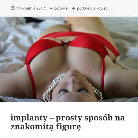
Data
Kategorie
Tagi
11 kwietnia 2017
zdrowie
portale dla kobiet
publikacji
implanty – prosty sposób na
znakomitą figurę