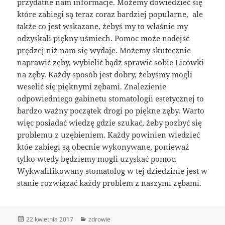
przydatne nam informacje. Możemy dowiedzieć się
które zabiegi są teraz coraz bardziej popularne, ale
także co jest wskazane, żebyś my to właśnie my
odzyskali piękny uśmiech. Pomoc może nadejść
prędzej niż nam się wydaje. Możemy skutecznie
naprawić zęby, wybielić bądź sprawić sobie Licówki
na zęby. Każdy sposób jest dobry, żebyśmy mogli
weselić się pięknymi zębami. Znalezienie
odpowiedniego gabinetu stomatologii estetycznej to
bardzo ważny początek drogi po piękne zęby. Warto
więc posiadać wiedzę gdzie szukać, żeby pozbyć się
problemu z uzębieniem. Każdy powinien wiedzieć
któe zabiegi są obecnie wykonywane, ponieważ
tylko wtedy będziemy mogli uzyskać pomoc.
Wykwalifikowany stomatolog w tej dziedzinie jest w
stanie rozwiązać każdy problem z naszymi zębami.
Data
Kategorie
22 kwietnia 2017
zdrowie