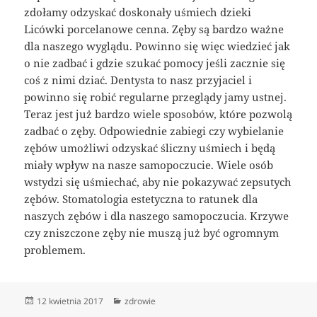
zdołamy odzyskać doskonały uśmiech dzieki
Licówki porcelanowe cenna. Zęby są bardzo ważne
dla naszego wyglądu. Powinno się więc wiedzieć jak
o nie zadbać i gdzie szukać pomocy jeśli zacznie się
coś z nimi dziać. Dentysta to nasz przyjaciel i
powinno się robić regularne przeglądy jamy ustnej.
Teraz jest już bardzo wiele sposobów, które pozwolą
zadbać o zęby. Odpowiednie zabiegi czy wybielanie
zębów umożliwi odzyskać śliczny uśmiech i będą
miały wpływ na nasze samopoczucie. Wiele osób
wstydzi się uśmiechać, aby nie pokazywać zepsutych
zębów. Stomatologia estetyczna to ratunek dla
naszych zębów i dla naszego samopoczucia. Krzywe
czy zniszczone zęby nie muszą już być ogromnym
problemem.
Data
Kategorie
12 kwietnia 2017
zdrowie
publikacji