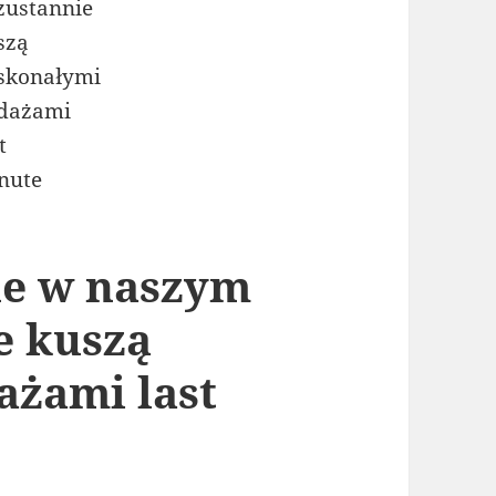
ne w naszym
e kuszą
ażami last