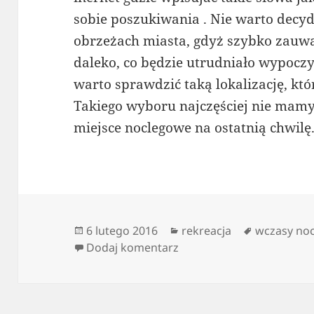
sobie poszukiwania . Nie warto decyd
obrzeżach miasta, gdyż szybko zau
daleko, co będzie utrudniało wypoczy
warto sprawdzić taką lokalizację, któ
Takiego wyboru najczęściej nie mamy,
miejsce noclegowe na ostatnią chwilę
Data
Kategorie
Tagi
6 lutego 2016
rekreacja
wczasy noc
publikacji
do Usługi turystyczne w 
Dodaj komentarz