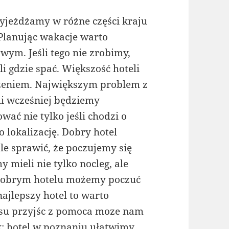
yjeżdżamy w różne części kraju
 Planując wakacje warto
wym. Jeśli tego nie zrobimy,
i gdzie spać. Większość hoteli
zeniem. Największym problem z
śli wcześniej będziemy
ać nie tylko jeśli chodzi o
 o lokalizację. Dobry hotel
le sprawić, że poczujemy się
mieli nie tylko nocleg, ale
dobrym hotelu możemy poczuć
najlepszy hotel to warto
asu przyjśc z pomoca moze nam
k:
hotel w poznaniu
ułatwimy