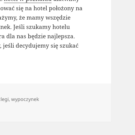
ować się na hotel położony na
ważymy, że mamy wszędzie
nek. Jeśli szukamy hotelu
ra dla nas będzie najlepsza.
 jeśli decydujemy się szukać
.
legi
,
wypoczynek
naszym kraju bezustannie kuszą doskonałymi podażami las