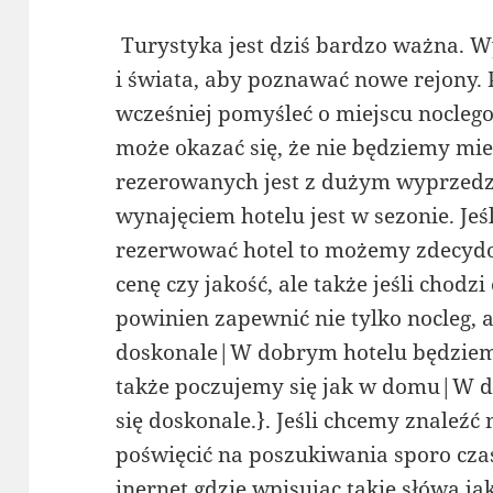
Turystyka jest dziś bardzo ważna. W
i świata, aby poznawać nowe rejony.
wcześniej pomyśleć o miejscu noclego
może okazać się, że nie będziemy miel
rezerowanych jest z dużym wyprzed
wynajęciem hotelu jest w sezonie. Je
rezerwować hotel to możemy zdecydow
cenę czy jakość, ale także jeśli chodzi
powinien zapewnić nie tylko nocleg, a
doskonale|W dobrym hotelu będziemy 
także poczujemy się jak w domu|W 
się doskonale.}. Jeśli chcemy znaleźć 
poświęcić na poszukiwania sporo cz
inernet gdzie wpisujac takie słówa ja