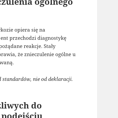
czulenia ogólnego
kozie opiera się na
ent przechodzi diagnostykę
pożądane reakcje. Stały
awia, że znieczulenie ogólne u
owaną.
standardów, nie od deklaracji.
liwych do
podejściu