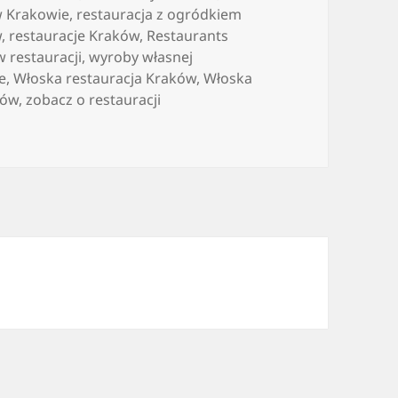
w Krakowie
,
restauracja z ogródkiem
w
,
restauracje Kraków
,
Restaurants
w restauracji
,
wyroby własnej
e
,
Włoska restauracja Kraków
,
Włoska
ków
,
zobacz o restauracji
nymi atrakcjami