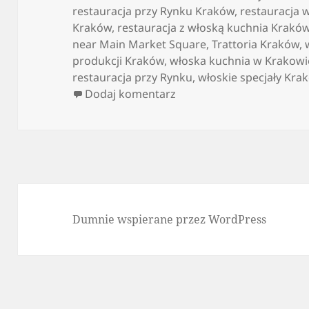
restauracja przy Rynku Kraków
,
restauracja 
Kraków
,
restauracja z włoską kuchnia Krakó
near Main Market Square
,
Trattoria Kraków
,
produkcji Kraków
,
włoska kuchnia w Krakowi
restauracja przy Rynku
,
włoskie specjały Kra
do Włoska kuchnia z licz
Dodaj komentarz
Dumnie wspierane przez WordPress