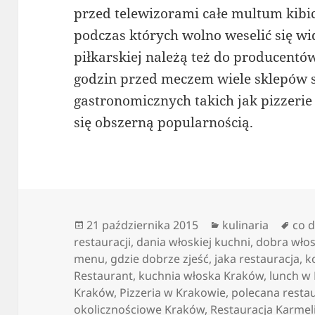
przed telewizorami całe multum kibic
podczas których wolno weselić się w
piłkarskiej należą też do producentó
godzin przed meczem wiele sklepów 
gastronomicznych takich jak pizzerie 
się obszerną popularnością.
Data
Kategorie
Tagi
21 października 2015
kulinaria
co 
publikacji
restauracji
,
dania włoskiej kuchni
,
dobra włos
menu
,
gdzie dobrze zjeść
,
jaka restauracja
,
k
Restaurant
,
kuchnia włoska Kraków
,
lunch w
Kraków
,
Pizzeria w Krakowie
,
polecana resta
okolicznościowe Kraków
,
Restauracja Karmel