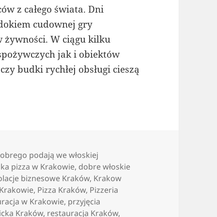
ów z całego świata. Dni
idokiem cudownej gry
w żywności. W ciągu kilku
spożywczych jak i obiektów
czy budki rychłej obsługi cieszą
dobrego podają we włoskiej
ka pizza w Krakowie
,
dobre włoskie
olacje biznesowe Kraków
,
Krakow
 Krakowie
,
Pizza Kraków
,
Pizzeria
uracja w Krakowie
,
przyjęcia
icka Kraków
,
restauracja Kraków
,