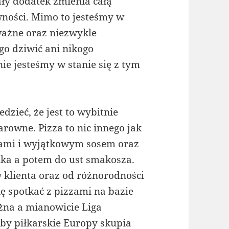
y dodatek zmienia całą
ności. Mimo to jesteśmy w
 ważne oraz niezwykle
go dziwić ani nikogo
ie jesteśmy w stanie się z tym
zieć, że jest to wybitnie
arowne. Pizza to nic innego jak
tkami i wyjątkowym sosem oraz
ka a potem do ust smakosza.
 klienta oraz od różnorodności
ę spotkać z pizzami na bazie
żna a mianowicie Liga
uby piłkarskie Europy skupia