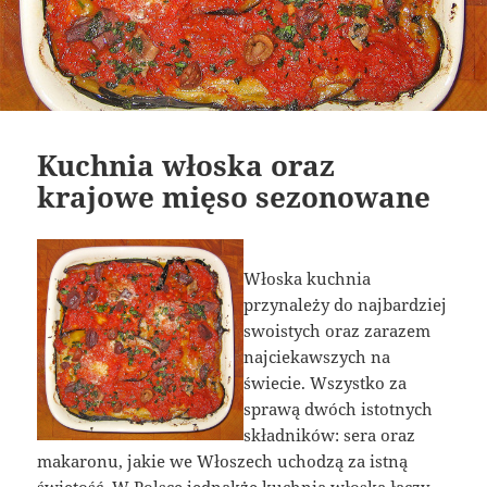
Kuchnia włoska oraz
krajowe mięso sezonowane
Włoska kuchnia
przynależy do najbardziej
swoistych oraz zarazem
najciekawszych na
świecie. Wszystko za
sprawą dwóch istotnych
składników: sera oraz
makaronu, jakie we Włoszech uchodzą za istną
świętość. W Polsce jednakże kuchnia włoska łączy