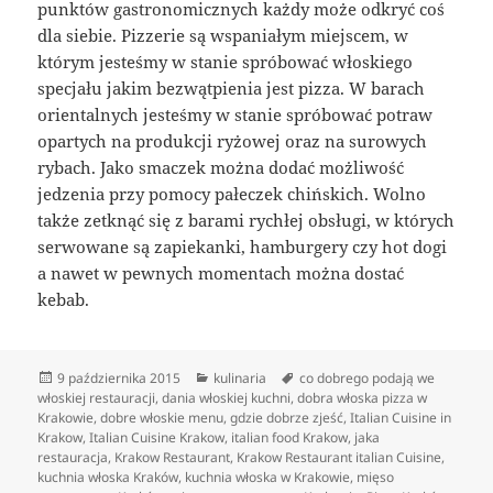
punktów gastronomicznych każdy może odkryć coś
dla siebie. Pizzerie są wspaniałym miejscem, w
którym jesteśmy w stanie spróbować włoskiego
specjału jakim bezwątpienia jest pizza. W barach
orientalnych jesteśmy w stanie spróbować potraw
opartych na produkcji ryżowej oraz na surowych
rybach. Jako smaczek można dodać możliwość
jedzenia przy pomocy pałeczek chińskich. Wolno
także zetknąć się z barami rychłej obsługi, w których
serwowane są zapiekanki, hamburgery czy hot dogi
a nawet w pewnych momentach można dostać
kebab.
Data
Kategorie
Tagi
9 października 2015
kulinaria
co dobrego podają we
publikacji
włoskiej restauracji
,
dania włoskiej kuchni
,
dobra włoska pizza w
Krakowie
,
dobre włoskie menu
,
gdzie dobrze zjeść
,
Italian Cuisine in
Krakow
,
Italian Cuisine Krakow
,
italian food Krakow
,
jaka
restauracja
,
Krakow Restaurant
,
Krakow Restaurant italian Cuisine
,
kuchnia włoska Kraków
,
kuchnia włoska w Krakowie
,
mięso