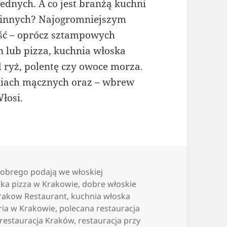
ednych. A co jest branżą kuchni
d innych? Najogromniejszym
ość – oprócz sztampowych
 lub pizza, kuchnia włoska
d ryż, polentę czy owoce morza.
niach mącznych oraz – wbrew
łosi.
dobrego podają we włoskiej
ka pizza w Krakowie
,
dobre włoskie
rakow Restaurant
,
kuchnia włoska
ria w Krakowie
,
polecana restauracja
restauracja Kraków
,
restauracja przy