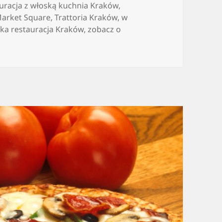
uracja z włoską kuchnia Kraków
,
Market Square
,
Trattoria Kraków
,
w
ka restauracja Kraków
,
zobacz o
chnia – prostota ale przede wszystkim radość z spożywani