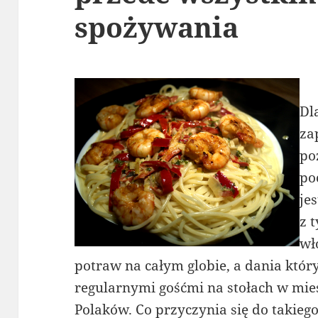
spożywania
Dl
za
po
po
je
z 
wł
potraw na całym globie, a dania którym
regularnymi gośćmi na stołach w mies
Polaków. Co przyczynia się do takiego