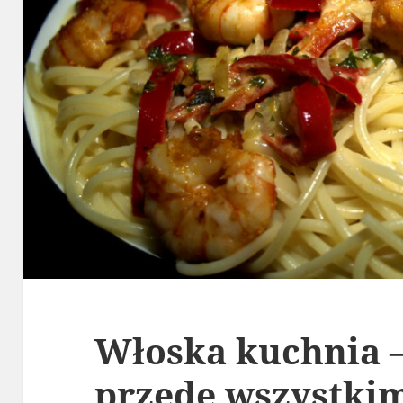
Włoska kuchnia –
przede wszystkim