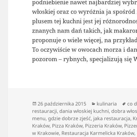
podniebienie nawet najbardziej wybr
włoskiej oraz co wyróżnia ja spośró
plusem tej kuchni jest jej różnorodn
znanych nam dań takich, jak makaron
proponuje o wiele więcej, na przykła
To oczywiście w owocach morza i da
pozorom – rybnych, specjalizują się W
Data
Kategorie
Tagi
26 października 2015
kulinaria
co 
publikacji
restauracji
,
dania włoskiej kuchni
,
dobra włos
menu
,
gdzie dobrze zjeść
,
jaka restauracja
,
K
Kraków
,
Pizza Kraków
,
Pizzeria Kraków
,
Pizze
w Krakowie
,
Restauracja Karmelicka Kraków
,