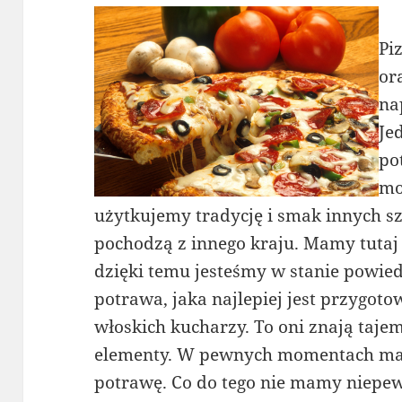
Pi
or
na
Je
po
mo
użytkujemy tradycję i smak innych sz
pochodzą z innego kraju. Mamy tutaj
dzięki temu jesteśmy w stanie powied
potrawa, jaka najlepiej jest przygot
włoskich kucharzy. To oni znają tajem
elementy. W pewnych momentach mał
potrawę. Co do tego nie mamy niepew