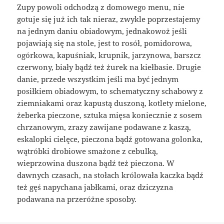
Zupy powoli odchodzą z domowego menu, nie
gotuje się już ich tak nieraz, zwykle poprzestajemy
na jednym daniu obiadowym, jednakowoż jeśli
pojawiają się na stole, jest to rosół, pomidorowa,
ogórkowa, kapuśniak, krupnik, jarzynowa, barszcz
czerwony, biały bądź też żurek na kiełbasie. Drugie
danie, przede wszystkim jeśli ma być jednym
posiłkiem obiadowym, to schematyczny schabowy z
ziemniakami oraz kapustą duszoną, kotlety mielone,
żeberka pieczone, sztuka mięsa koniecznie z sosem
chrzanowym, zrazy zawijane podawane z kaszą,
eskalopki cielęce, pieczona bądź gotowana golonka,
wątróbki drobiowe smażone z cebulką,
wieprzowina duszona bądź też pieczona. W
dawnych czasach, na stołach królowała kaczka bądź
też gęś napychana jabłkami, oraz dziczyzna
podawana na przeróżne sposoby.