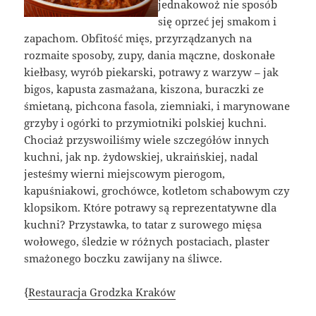
jednakowoż nie sposób
się oprzeć jej smakom i
zapachom. Obfitość mięs, przyrządzanych na
rozmaite sposoby, zupy, dania mączne, doskonałe
kiełbasy, wyrób piekarski, potrawy z warzyw – jak
bigos, kapusta zasmażana, kiszona, buraczki ze
śmietaną, pichcona fasola, ziemniaki, i marynowane
grzyby i ogórki to przymiotniki polskiej kuchni.
Chociaż przyswoiliśmy wiele szczegółów innych
kuchni, jak np. żydowskiej, ukraińskiej, nadal
jesteśmy wierni miejscowym pierogom,
kapuśniakowi, grochówce, kotletom schabowym czy
klopsikom. Które potrawy są reprezentatywne dla
kuchni? Przystawka, to tatar z surowego mięsa
wołowego, śledzie w różnych postaciach, plaster
smażonego boczku zawijany na śliwce.
{
Restauracja Grodzka Kraków