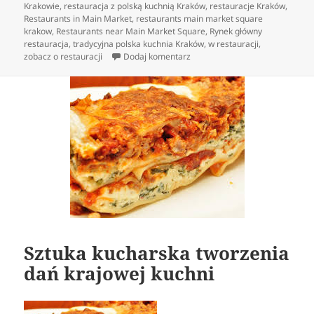
Krakowie
,
restauracja z polską kuchnią Kraków
,
restauracje Kraków
,
Restaurants in Main Market
,
restaurants main market square
krakow
,
Restaurants near Main Market Square
,
Rynek główny
restauracja
,
tradycyjna polska kuchnia Kraków
,
w restauracji
,
do Polska kuchnia innymi słowy 
zobacz o restauracji
Dodaj komentarz
Sztuka kucharska tworzenia
dań krajowej kuchni