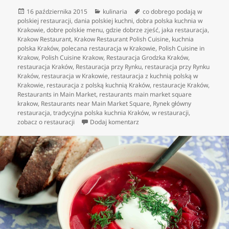
Data
Kategorie
Tagi
16 października 2015
kulinaria
co dobrego podają w
publikacji
polskiej restauracji
,
dania polskiej kuchni
,
dobra polska kuchnia w
Krakowie
,
dobre polskie menu
,
gdzie dobrze zjeść
,
jaka restauracja
,
Krakow Restaurant
,
Krakow Restaurant Polish Cuisine
,
kuchnia
polska Kraków
,
polecana restauracja w Krakowie
,
Polish Cuisine in
Krakow
,
Polish Cuisine Krakow
,
Restauracja Grodzka Kraków
,
restauracja Kraków
,
Restauracja przy Rynku
,
restauracja przy Rynku
Kraków
,
restauracja w Krakowie
,
restauracja z kuchnią polską w
Krakowie
,
restauracja z polską kuchnią Kraków
,
restauracje Kraków
,
Restaurants in Main Market
,
restaurants main market square
krakow
,
Restaurants near Main Market Square
,
Rynek główny
restauracja
,
tradycyjna polska kuchnia Kraków
,
w restauracji
,
do Jedzenie w polskich restaura
zobacz o restauracji
Dodaj komentarz