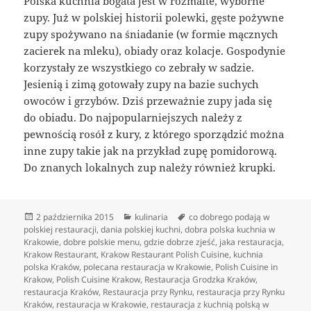
Polska kuchnia bogata jest w rozmaite, wyborne
zupy. Już w polskiej historii polewki, gęste pożywne
zupy spożywano na śniadanie (w formie mącznych
zacierek na mleku), obiady oraz kolacje. Gospodynie
korzystały ze wszystkiego co zebrały w sadzie.
Jesienią i zimą gotowały zupy na bazie suchych
owoców i grzybów. Dziś przeważnie zupy jada się
do obiadu. Do najpopularniejszych należy z
pewnością rosół z kury, z którego sporządzić można
inne zupy takie jak na przykład zupę pomidorową.
Do znanych lokalnych zup należy również krupki.
Data
Kategorie
Tagi
2 października 2015
kulinaria
co dobrego podają w
publikacji
polskiej restauracji
,
dania polskiej kuchni
,
dobra polska kuchnia w
Krakowie
,
dobre polskie menu
,
gdzie dobrze zjeść
,
jaka restauracja
,
Krakow Restaurant
,
Krakow Restaurant Polish Cuisine
,
kuchnia
polska Kraków
,
polecana restauracja w Krakowie
,
Polish Cuisine in
Krakow
,
Polish Cuisine Krakow
,
Restauracja Grodzka Kraków
,
restauracja Kraków
,
Restauracja przy Rynku
,
restauracja przy Rynku
Kraków
,
restauracja w Krakowie
,
restauracja z kuchnią polską w