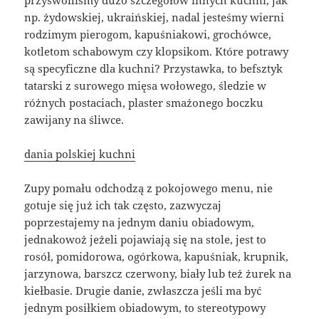
przyswoiliśmy dużo szczegółów innych kuchni, jak
np. żydowskiej, ukraińskiej, nadal jesteśmy wierni
rodzimym pierogom, kapuśniakowi, grochówce,
kotletom schabowym czy klopsikom. Które potrawy
są specyficzne dla kuchni? Przystawka, to befsztyk
tatarski z surowego mięsa wołowego, śledzie w
różnych postaciach, plaster smażonego boczku
zawijany na śliwce.
dania polskiej kuchni
Zupy pomału odchodzą z pokojowego menu, nie
gotuje się już ich tak często, zazwyczaj
poprzestajemy na jednym daniu obiadowym,
jednakowoż jeżeli pojawiają się na stole, jest to
rosół, pomidorowa, ogórkowa, kapuśniak, krupnik,
jarzynowa, barszcz czerwony, biały lub też żurek na
kiełbasie. Drugie danie, zwłaszcza jeśli ma być
jednym posiłkiem obiadowym, to stereotypowy