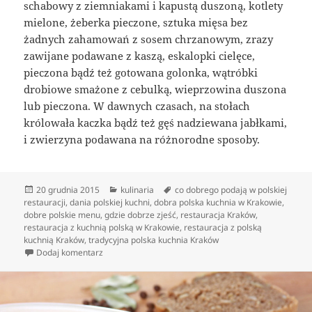
schabowy z ziemniakami i kapustą duszoną, kotlety
mielone, żeberka pieczone, sztuka mięsa bez
żadnych zahamowań z sosem chrzanowym, zrazy
zawijane podawane z kaszą, eskalopki cielęce,
pieczona bądź też gotowana golonka, wątróbki
drobiowe smażone z cebulką, wieprzowina duszona
lub pieczona. W dawnych czasach, na stołach
królowała kaczka bądź też gęś nadziewana jabłkami,
i zwierzyna podawana na różnorodne sposoby.
Data
Kategorie
Tagi
20 grudnia 2015
kulinaria
co dobrego podają w polskiej
publikacji
restauracji
,
dania polskiej kuchni
,
dobra polska kuchnia w Krakowie
,
dobre polskie menu
,
gdzie dobrze zjeść
,
restauracja Kraków
,
restauracja z kuchnią polską w Krakowie
,
restauracja z polską
kuchnią Kraków
,
tradycyjna polska kuchnia Kraków
do Krajowe restauracje z polską kuchnią
Dodaj komentarz