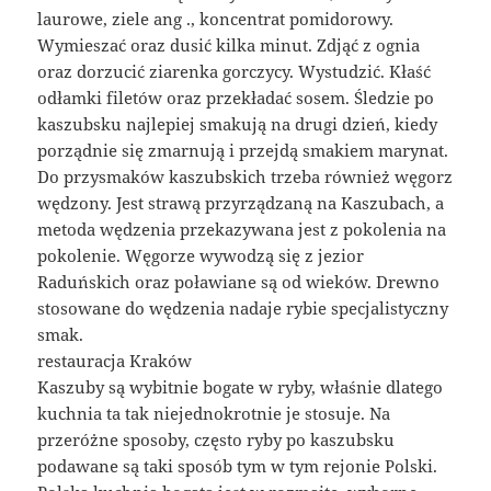
laurowe, ziele ang ., koncentrat pomidorowy.
Wymieszać oraz dusić kilka minut. Zdjąć z ognia
oraz dorzucić ziarenka gorczycy. Wystudzić. Kłaść
odłamki filetów oraz przekładać sosem. Śledzie po
kaszubsku najlepiej smakują na drugi dzień, kiedy
porządnie się zmarnują i przejdą smakiem marynat.
Do przysmaków kaszubskich trzeba również węgorz
wędzony. Jest strawą przyrządzaną na Kaszubach, a
metoda wędzenia przekazywana jest z pokolenia na
pokolenie. Węgorze wywodzą się z jezior
Raduńskich oraz poławiane są od wieków. Drewno
stosowane do wędzenia nadaje rybie specjalistyczny
smak.
restauracja Kraków
Kaszuby są wybitnie bogate w ryby, właśnie dlatego
kuchnia ta tak niejednokrotnie je stosuje. Na
przeróżne sposoby, często ryby po kaszubsku
podawane są taki sposób tym w tym rejonie Polski.