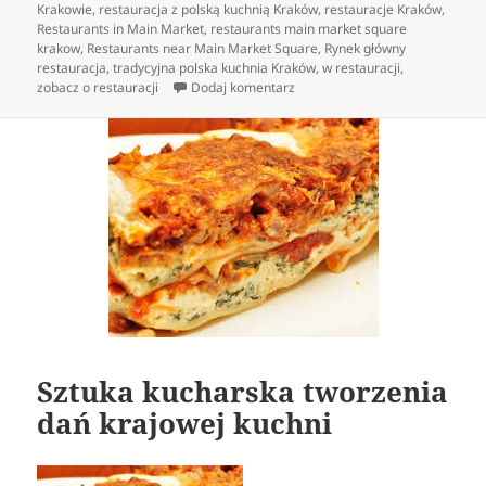
Krakowie
,
restauracja z polską kuchnią Kraków
,
restauracje Kraków
,
Restaurants in Main Market
,
restaurants main market square
krakow
,
Restaurants near Main Market Square
,
Rynek główny
restauracja
,
tradycyjna polska kuchnia Kraków
,
w restauracji
,
do Polska kuchnia innymi słowy 
zobacz o restauracji
Dodaj komentarz
Sztuka kucharska tworzenia
dań krajowej kuchni