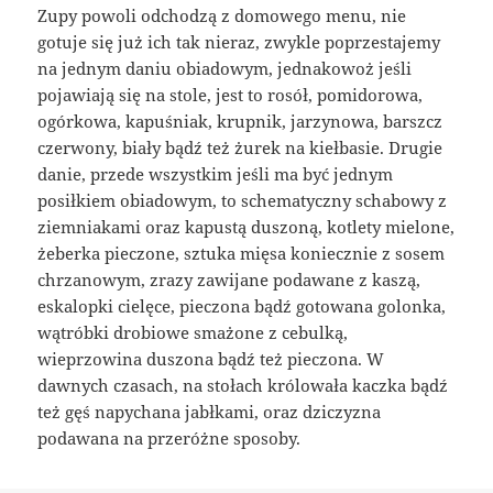
Zupy powoli odchodzą z domowego menu, nie
gotuje się już ich tak nieraz, zwykle poprzestajemy
na jednym daniu obiadowym, jednakowoż jeśli
pojawiają się na stole, jest to rosół, pomidorowa,
ogórkowa, kapuśniak, krupnik, jarzynowa, barszcz
czerwony, biały bądź też żurek na kiełbasie. Drugie
danie, przede wszystkim jeśli ma być jednym
posiłkiem obiadowym, to schematyczny schabowy z
ziemniakami oraz kapustą duszoną, kotlety mielone,
żeberka pieczone, sztuka mięsa koniecznie z sosem
chrzanowym, zrazy zawijane podawane z kaszą,
eskalopki cielęce, pieczona bądź gotowana golonka,
wątróbki drobiowe smażone z cebulką,
wieprzowina duszona bądź też pieczona. W
dawnych czasach, na stołach królowała kaczka bądź
też gęś napychana jabłkami, oraz dziczyzna
podawana na przeróżne sposoby.