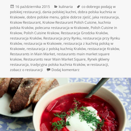
Data
Kategorie
Tagi
16 października 2015
kulinaria
co dobrego podają w
publikacji
polskiej restauracji
,
dania polskiej kuchni
,
dobra polska kuchnia w
Krakowie
,
dobre polskie menu
,
gdzie dobrze zjeść
,
jaka restauracja
,
Krakow Restaurant
,
Krakow Restaurant Polish Cuisine
,
kuchnia
polska Kraków
,
polecana restauracja w Krakowie
,
Polish Cuisine in
Krakow
,
Polish Cuisine Krakow
,
Restauracja Grodzka Kraków
,
restauracja Kraków
,
Restauracja przy Rynku
,
restauracja przy Rynku
Kraków
,
restauracja w Krakowie
,
restauracja z kuchnią polską w
Krakowie
,
restauracja z polską kuchnią Kraków
,
restauracje Kraków
,
Restaurants in Main Market
,
restaurants main market square
krakow
,
Restaurants near Main Market Square
,
Rynek główny
restauracja
,
tradycyjna polska kuchnia Kraków
,
w restauracji
,
do Jedzenie w polskich restaura
zobacz o restauracji
Dodaj komentarz