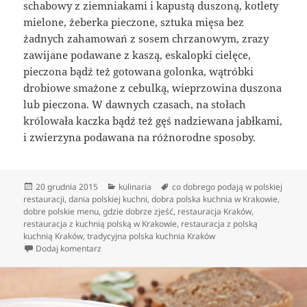
schabowy z ziemniakami i kapustą duszoną, kotlety
mielone, żeberka pieczone, sztuka mięsa bez
żadnych zahamowań z sosem chrzanowym, zrazy
zawijane podawane z kaszą, eskalopki cielęce,
pieczona bądź też gotowana golonka, wątróbki
drobiowe smażone z cebulką, wieprzowina duszona
lub pieczona. W dawnych czasach, na stołach
królowała kaczka bądź też gęś nadziewana jabłkami,
i zwierzyna podawana na różnorodne sposoby.
Data
Kategorie
Tagi
20 grudnia 2015
kulinaria
co dobrego podają w polskiej
publikacji
restauracji
,
dania polskiej kuchni
,
dobra polska kuchnia w Krakowie
,
dobre polskie menu
,
gdzie dobrze zjeść
,
restauracja Kraków
,
restauracja z kuchnią polską w Krakowie
,
restauracja z polską
kuchnią Kraków
,
tradycyjna polska kuchnia Kraków
do Krajowe restauracje z polską kuchnią
Dodaj komentarz