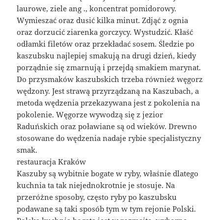
laurowe, ziele ang ., koncentrat pomidorowy.
Wymieszać oraz dusić kilka minut. Zdjąć z ognia
oraz dorzucić ziarenka gorczycy. Wystudzić. Kłaść
odłamki filetów oraz przekładać sosem. Śledzie po
kaszubsku najlepiej smakują na drugi dzień, kiedy
porządnie się zmarnują i przejdą smakiem marynat.
Do przysmaków kaszubskich trzeba również węgorz
wędzony. Jest strawą przyrządzaną na Kaszubach, a
metoda wędzenia przekazywana jest z pokolenia na
pokolenie. Węgorze wywodzą się z jezior
Raduńskich oraz poławiane są od wieków. Drewno
stosowane do wędzenia nadaje rybie specjalistyczny
smak.
restauracja Kraków
Kaszuby są wybitnie bogate w ryby, właśnie dlatego
kuchnia ta tak niejednokrotnie je stosuje. Na
przeróżne sposoby, często ryby po kaszubsku
podawane są taki sposób tym w tym rejonie Polski.