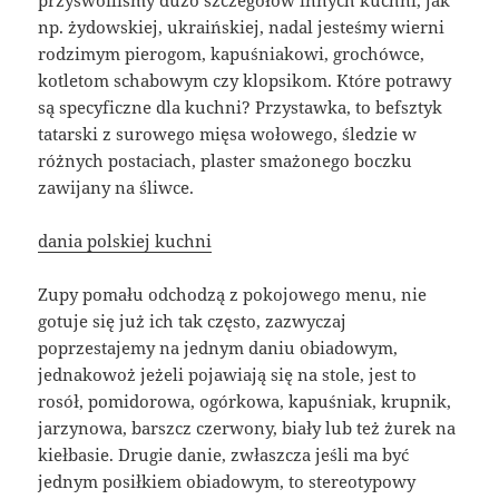
przyswoiliśmy dużo szczegółów innych kuchni, jak
np. żydowskiej, ukraińskiej, nadal jesteśmy wierni
rodzimym pierogom, kapuśniakowi, grochówce,
kotletom schabowym czy klopsikom. Które potrawy
są specyficzne dla kuchni? Przystawka, to befsztyk
tatarski z surowego mięsa wołowego, śledzie w
różnych postaciach, plaster smażonego boczku
zawijany na śliwce.
dania polskiej kuchni
Zupy pomału odchodzą z pokojowego menu, nie
gotuje się już ich tak często, zazwyczaj
poprzestajemy na jednym daniu obiadowym,
jednakowoż jeżeli pojawiają się na stole, jest to
rosół, pomidorowa, ogórkowa, kapuśniak, krupnik,
jarzynowa, barszcz czerwony, biały lub też żurek na
kiełbasie. Drugie danie, zwłaszcza jeśli ma być
jednym posiłkiem obiadowym, to stereotypowy