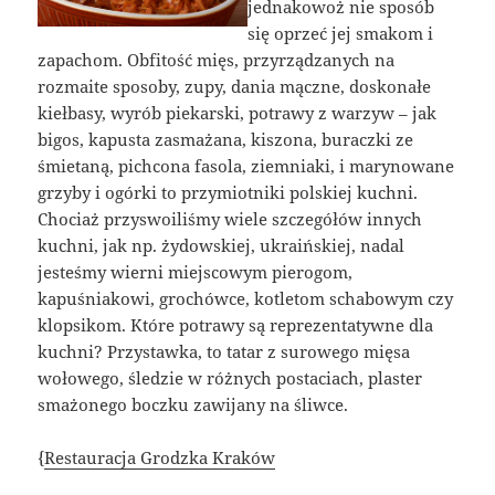
jednakowoż nie sposób
się oprzeć jej smakom i
zapachom. Obfitość mięs, przyrządzanych na
rozmaite sposoby, zupy, dania mączne, doskonałe
kiełbasy, wyrób piekarski, potrawy z warzyw – jak
bigos, kapusta zasmażana, kiszona, buraczki ze
śmietaną, pichcona fasola, ziemniaki, i marynowane
grzyby i ogórki to przymiotniki polskiej kuchni.
Chociaż przyswoiliśmy wiele szczegółów innych
kuchni, jak np. żydowskiej, ukraińskiej, nadal
jesteśmy wierni miejscowym pierogom,
kapuśniakowi, grochówce, kotletom schabowym czy
klopsikom. Które potrawy są reprezentatywne dla
kuchni? Przystawka, to tatar z surowego mięsa
wołowego, śledzie w różnych postaciach, plaster
smażonego boczku zawijany na śliwce.
{
Restauracja Grodzka Kraków