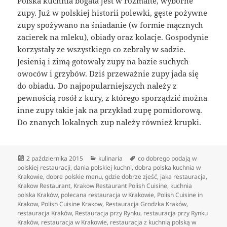
Polska kuchnia bogata jest w rozmaite, wyborne
zupy. Już w polskiej historii polewki, gęste pożywne
zupy spożywano na śniadanie (w formie mącznych
zacierek na mleku), obiady oraz kolacje. Gospodynie
korzystały ze wszystkiego co zebrały w sadzie.
Jesienią i zimą gotowały zupy na bazie suchych
owoców i grzybów. Dziś przeważnie zupy jada się
do obiadu. Do najpopularniejszych należy z
pewnością rosół z kury, z którego sporządzić można
inne zupy takie jak na przykład zupę pomidorową.
Do znanych lokalnych zup należy również krupki.
Data
Kategorie
Tagi
2 października 2015
kulinaria
co dobrego podają w
publikacji
polskiej restauracji
,
dania polskiej kuchni
,
dobra polska kuchnia w
Krakowie
,
dobre polskie menu
,
gdzie dobrze zjeść
,
jaka restauracja
,
Krakow Restaurant
,
Krakow Restaurant Polish Cuisine
,
kuchnia
polska Kraków
,
polecana restauracja w Krakowie
,
Polish Cuisine in
Krakow
,
Polish Cuisine Krakow
,
Restauracja Grodzka Kraków
,
restauracja Kraków
,
Restauracja przy Rynku
,
restauracja przy Rynku
Kraków
,
restauracja w Krakowie
,
restauracja z kuchnią polską w