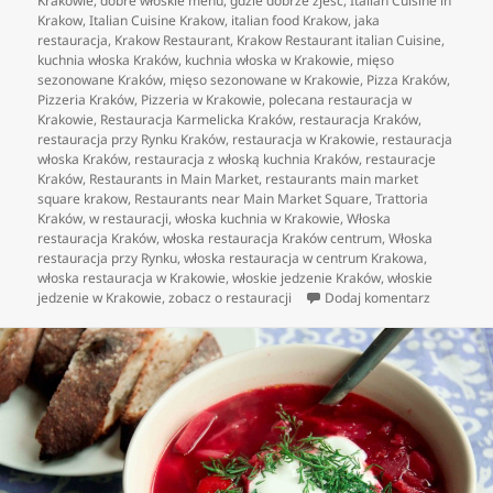
Krakowie
,
dobre włoskie menu
,
gdzie dobrze zjeść
,
Italian Cuisine in
Krakow
,
Italian Cuisine Krakow
,
italian food Krakow
,
jaka
restauracja
,
Krakow Restaurant
,
Krakow Restaurant italian Cuisine
,
kuchnia włoska Kraków
,
kuchnia włoska w Krakowie
,
mięso
sezonowane Kraków
,
mięso sezonowane w Krakowie
,
Pizza Kraków
,
Pizzeria Kraków
,
Pizzeria w Krakowie
,
polecana restauracja w
Krakowie
,
Restauracja Karmelicka Kraków
,
restauracja Kraków
,
restauracja przy Rynku Kraków
,
restauracja w Krakowie
,
restauracja
włoska Kraków
,
restauracja z włoską kuchnia Kraków
,
restauracje
Kraków
,
Restaurants in Main Market
,
restaurants main market
square krakow
,
Restaurants near Main Market Square
,
Trattoria
Kraków
,
w restauracji
,
włoska kuchnia w Krakowie
,
Włoska
restauracja Kraków
,
włoska restauracja Kraków centrum
,
Włoska
restauracja przy Rynku
,
włoska restauracja w centrum Krakowa
,
włoska restauracja w Krakowie
,
włoskie jedzenie Kraków
,
włoskie
do Kuchni
jedzenie w Krakowie
,
zobacz o restauracji
Dodaj komentarz