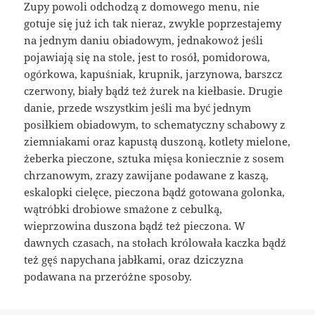
Zupy powoli odchodzą z domowego menu, nie
gotuje się już ich tak nieraz, zwykle poprzestajemy
na jednym daniu obiadowym, jednakowoż jeśli
pojawiają się na stole, jest to rosół, pomidorowa,
ogórkowa, kapuśniak, krupnik, jarzynowa, barszcz
czerwony, biały bądź też żurek na kiełbasie. Drugie
danie, przede wszystkim jeśli ma być jednym
posiłkiem obiadowym, to schematyczny schabowy z
ziemniakami oraz kapustą duszoną, kotlety mielone,
żeberka pieczone, sztuka mięsa koniecznie z sosem
chrzanowym, zrazy zawijane podawane z kaszą,
eskalopki cielęce, pieczona bądź gotowana golonka,
wątróbki drobiowe smażone z cebulką,
wieprzowina duszona bądź też pieczona. W
dawnych czasach, na stołach królowała kaczka bądź
też gęś napychana jabłkami, oraz dziczyzna
podawana na przeróżne sposoby.