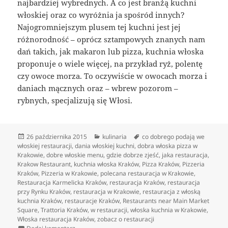
najbardziej wybrednych. A co jest branżą kuchni
włoskiej oraz co wyróżnia ja spośród innych?
Najogromniejszym plusem tej kuchni jest jej
różnorodność – oprócz sztampowych znanych nam
dań takich, jak makaron lub pizza, kuchnia włoska
proponuje o wiele więcej, na przykład ryż, polentę
czy owoce morza. To oczywiście w owocach morza i
daniach mącznych oraz – wbrew pozorom –
rybnych, specjalizują się Włosi.
Data
Kategorie
Tagi
26 października 2015
kulinaria
co dobrego podają we
publikacji
włoskiej restauracji
,
dania włoskiej kuchni
,
dobra włoska pizza w
Krakowie
,
dobre włoskie menu
,
gdzie dobrze zjeść
,
jaka restauracja
,
Krakow Restaurant
,
kuchnia włoska Kraków
,
Pizza Kraków
,
Pizzeria
Kraków
,
Pizzeria w Krakowie
,
polecana restauracja w Krakowie
,
Restauracja Karmelicka Kraków
,
restauracja Kraków
,
restauracja
przy Rynku Kraków
,
restauracja w Krakowie
,
restauracja z włoską
kuchnia Kraków
,
restauracje Kraków
,
Restaurants near Main Market
Square
,
Trattoria Kraków
,
w restauracji
,
włoska kuchnia w Krakowie
,
Włoska restauracja Kraków
,
zobacz o restauracji
do Włoska kuchnia – prostota ale przede wszystkim r