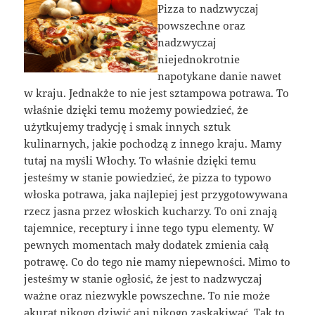
Pizza to nadzwyczaj
powszechne oraz
nadzwyczaj
niejednokrotnie
napotykane danie nawet
w kraju. Jednakże to nie jest sztampowa potrawa. To
właśnie dzięki temu możemy powiedzieć, że
użytkujemy tradycję i smak innych sztuk
kulinarnych, jakie pochodzą z innego kraju. Mamy
tutaj na myśli Włochy. To właśnie dzięki temu
jesteśmy w stanie powiedzieć, że pizza to typowo
włoska potrawa, jaka najlepiej jest przygotowywana
rzecz jasna przez włoskich kucharzy. To oni znają
tajemnice, receptury i inne tego typu elementy. W
pewnych momentach mały dodatek zmienia całą
potrawę. Co do tego nie mamy niepewności. Mimo to
jesteśmy w stanie ogłosić, że jest to nadzwyczaj
ważne oraz niezwykle powszechne. To nie może
akurat nikogo dziwić ani nikogo zaskakiwać. Tak to