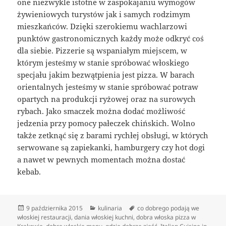
one niezwykle istotne w zaspokajaniu wymogów
żywieniowych turystów jak i samych rodzimym
mieszkańców. Dzięki szerokiemu wachlarzowi
punktów gastronomicznych każdy może odkryć coś
dla siebie. Pizzerie są wspaniałym miejscem, w
którym jesteśmy w stanie spróbować włoskiego
specjału jakim bezwątpienia jest pizza. W barach
orientalnych jesteśmy w stanie spróbować potraw
opartych na produkcji ryżowej oraz na surowych
rybach. Jako smaczek można dodać możliwość
jedzenia przy pomocy pałeczek chińskich. Wolno
także zetknąć się z barami rychłej obsługi, w których
serwowane są zapiekanki, hamburgery czy hot dogi
a nawet w pewnych momentach można dostać
kebab.
Data
Kategorie
Tagi
9 października 2015
kulinaria
co dobrego podają we
publikacji
włoskiej restauracji
,
dania włoskiej kuchni
,
dobra włoska pizza w