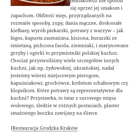
jednakowoż nie sposób
się oprzeć jej smakom i
zapachom. Obfitość mięs, przyrządzanych na
rozmaite sposoby, zupy, dania mączne, doskonałe
kiełbasy, wyrób piekarski, potrawy z warzyw – jak
bigos, kapusta zasmażana, kiszona, buraczki ze
śmietaną, pichcona fasola, ziemniaki, i marynowane
grzyby i ogórki to przymiotniki polskiej kuchni.
Chociaż przyswoiliśmy wiele szczegółów innych
kuchni, jak np. żydowskiej, ukraińskiej, nadal
jesteśmy wierni miejscowym pierogom,
kapuśniakowi, grochówce, kotletom schabowym czy
klopsikom. Które potrawy są reprezentatywne dla
kuchni? Przystawka, to tatar z surowego mięsa
wołowego, śledzie w różnych postaciach, plaster
smażonego boczku zawijany na śliwce.
{
Restauracja Grodzka Kraków