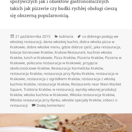
spożywczych jak i obiektów gastronomicznych
takich jak pizzerie czy budki rychłej obsługi cieszą
się obszerną popularnością.
Data
Kategorie
Tagi
21 października 2015
kulinaria
co dobrego podają we
publikacji
włoskiej restauracji
,
dania włoskiej kuchni
,
dobra włoska pizza w
Krakowie
,
dobre włoskie menu
,
gdzie dobrze zjeść
,
jaka restauracja
,
kolacje biznesowe Kraków
,
Krakow Restaurant
,
kuchnia włoska
Kraków
,
lunch w Krakowie
,
Pizza Kraków
,
Pizzeria Kraków
,
Pizzeria w
Krakowie
,
polecana restauracja w Krakowie
,
przyjęcia
okolicznościowe Kraków
,
Restauracja Karmelicka Kraków
,
restauracja Kraków
,
restauracja przy Rynku Kraków
,
restauracja w
Krakowie
,
restauracja z ogródkiem Kraków
,
restauracja z włoską
kuchnia Kraków
,
restauracje Kraków
,
Restaurants near Main Market
Square
,
Trattoria Kraków
,
w restauracji
,
wyroby własnej produkcji
Kraków
,
włoska kuchnia w Krakowie
,
Włoska restauracja Kraków
,
Włoska restauracja przy Rynku
,
włoskie specjały Kraków
,
zobacz o
do Włoska kuchnia z licznymi atrakcjami
restauracji
Dodaj komentarz