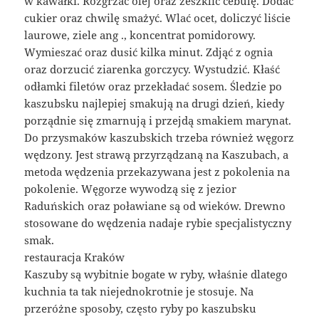
w kawałki. Rozgrzać olej oraz zeszklić cebulę. Dodać
cukier oraz chwilę smażyć. Wlać ocet, doliczyć liście
laurowe, ziele ang ., koncentrat pomidorowy.
Wymieszać oraz dusić kilka minut. Zdjąć z ognia
oraz dorzucić ziarenka gorczycy. Wystudzić. Kłaść
odłamki filetów oraz przekładać sosem. Śledzie po
kaszubsku najlepiej smakują na drugi dzień, kiedy
porządnie się zmarnują i przejdą smakiem marynat.
Do przysmaków kaszubskich trzeba również węgorz
wędzony. Jest strawą przyrządzaną na Kaszubach, a
metoda wędzenia przekazywana jest z pokolenia na
pokolenie. Węgorze wywodzą się z jezior
Raduńskich oraz poławiane są od wieków. Drewno
stosowane do wędzenia nadaje rybie specjalistyczny
smak.
restauracja Kraków
Kaszuby są wybitnie bogate w ryby, właśnie dlatego
kuchnia ta tak niejednokrotnie je stosuje. Na
przeróżne sposoby, często ryby po kaszubsku