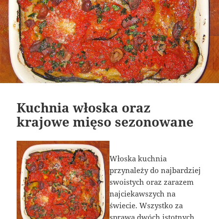
Kuchnia włoska oraz
krajowe mięso sezonowane
Włoska kuchnia
przynależy do najbardziej
swoistych oraz zarazem
najciekawszych na
świecie. Wszystko za
sprawą dwóch istotnych