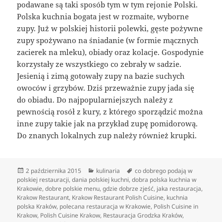
podawane są taki sposób tym w tym rejonie Polski.
Polska kuchnia bogata jest w rozmaite, wyborne
zupy. Już w polskiej historii polewki, gęste pożywne
zupy spożywano na śniadanie (w formie mącznych
zacierek na mleku), obiady oraz kolacje. Gospodynie
korzystały ze wszystkiego co zebrały w sadzie.
Jesienią i zimą gotowały zupy na bazie suchych
owoców i grzybów. Dziś przeważnie zupy jada się
do obiadu. Do najpopularniejszych należy z
pewnością rosół z kury, z którego sporządzić można
inne zupy takie jak na przykład zupę pomidorową.
Do znanych lokalnych zup należy również krupki.
Data
Kategorie
Tagi
2 października 2015
kulinaria
co dobrego podają w
publikacji
polskiej restauracji
,
dania polskiej kuchni
,
dobra polska kuchnia w
Krakowie
,
dobre polskie menu
,
gdzie dobrze zjeść
,
jaka restauracja
,
Krakow Restaurant
,
Krakow Restaurant Polish Cuisine
,
kuchnia
polska Kraków
,
polecana restauracja w Krakowie
,
Polish Cuisine in
Krakow
,
Polish Cuisine Krakow
,
Restauracja Grodzka Kraków
,