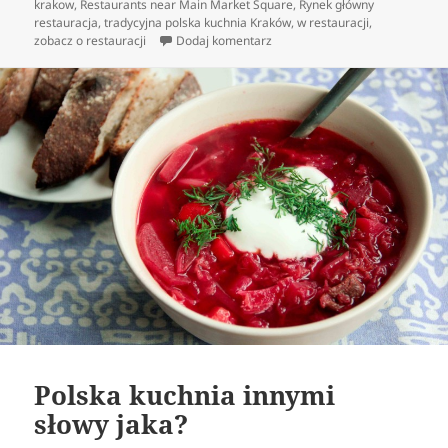
krakow
,
Restaurants near Main Market Square
,
Rynek główny
restauracja
,
tradycyjna polska kuchnia Kraków
,
w restauracji
,
do Jedzenie w polskich restaura
zobacz o restauracji
Dodaj komentarz
Polska kuchnia innymi
słowy jaka?