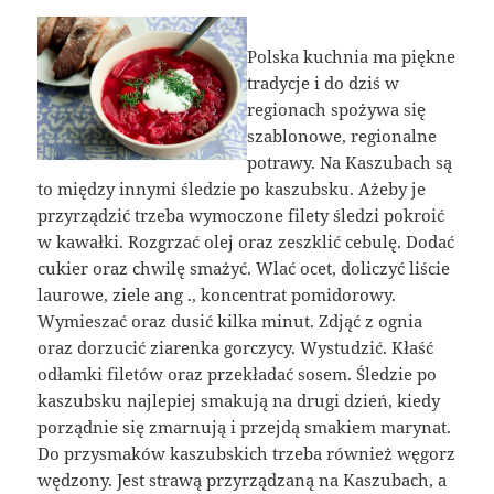
Polska kuchnia ma piękne
tradycje i do dziś w
regionach spożywa się
szablonowe, regionalne
potrawy. Na Kaszubach są
to między innymi śledzie po kaszubsku. Ażeby je
przyrządzić trzeba wymoczone filety śledzi pokroić
w kawałki. Rozgrzać olej oraz zeszklić cebulę. Dodać
cukier oraz chwilę smażyć. Wlać ocet, doliczyć liście
laurowe, ziele ang ., koncentrat pomidorowy.
Wymieszać oraz dusić kilka minut. Zdjąć z ognia
oraz dorzucić ziarenka gorczycy. Wystudzić. Kłaść
odłamki filetów oraz przekładać sosem. Śledzie po
kaszubsku najlepiej smakują na drugi dzień, kiedy
porządnie się zmarnują i przejdą smakiem marynat.
Do przysmaków kaszubskich trzeba również węgorz
wędzony. Jest strawą przyrządzaną na Kaszubach, a