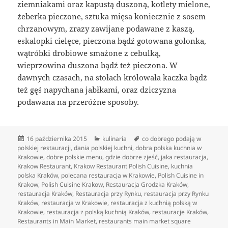
ziemniakami oraz kapustą duszoną, kotlety mielone,
żeberka pieczone, sztuka mięsa koniecznie z sosem
chrzanowym, zrazy zawijane podawane z kaszą,
eskalopki cielęce, pieczona bądź gotowana golonka,
wątróbki drobiowe smażone z cebulką,
wieprzowina duszona bądź też pieczona. W
dawnych czasach, na stołach królowała kaczka bądź
też gęś napychana jabłkami, oraz dziczyzna
podawana na przeróżne sposoby.
Data
Kategorie
Tagi
16 października 2015
kulinaria
co dobrego podają w
publikacji
polskiej restauracji
,
dania polskiej kuchni
,
dobra polska kuchnia w
Krakowie
,
dobre polskie menu
,
gdzie dobrze zjeść
,
jaka restauracja
,
Krakow Restaurant
,
Krakow Restaurant Polish Cuisine
,
kuchnia
polska Kraków
,
polecana restauracja w Krakowie
,
Polish Cuisine in
Krakow
,
Polish Cuisine Krakow
,
Restauracja Grodzka Kraków
,
restauracja Kraków
,
Restauracja przy Rynku
,
restauracja przy Rynku
Kraków
,
restauracja w Krakowie
,
restauracja z kuchnią polską w
Krakowie
,
restauracja z polską kuchnią Kraków
,
restauracje Kraków
,
Restaurants in Main Market
,
restaurants main market square