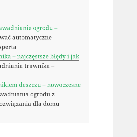
awadnianie ogrodu –
ować automatyczne
sperta
ka – najczęstsze błędy i jak
adniania trawnika –
jnikiem deszczu – nowoczesne
awadniania ogrodu z
rozwiązania dla domu