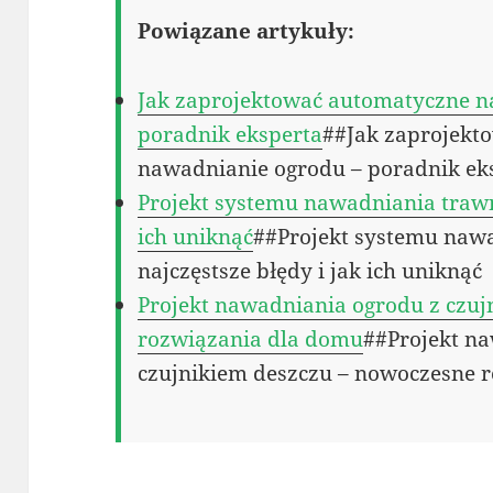
Powiązane artykuły:
Jak zaprojektować automatyczne n
poradnik eksperta
##Jak zaprojekt
nawadnianie ogrodu – poradnik ek
Projekt systemu nawadniania trawni
ich uniknąć
##Projekt systemu naw
najczęstsze błędy i jak ich uniknąć
Projekt nawadniania ogrodu z czu
rozwiązania dla domu
##Projekt n
czujnikiem deszczu – nowoczesne 