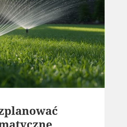
ozplanować
omatyczne