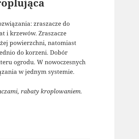
roplująca
ozwiązania: zraszacze do
bat i krzewów. Zraszacze
ej powierzchni, natomiast
ednio do korzeni. Dobór
akteru ogrodu. W nowoczesnych
iązania w jednym systemie.
czami, rabaty kroplowaniem.