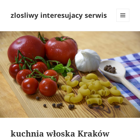
zlosliwy interesujacy serwis
MENU
I
WIDGETY
kuchnia włoska Kraków