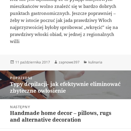
mieszkańców wolno znaleźć się w bardzo dobrych
punktach gastronomicznych. Jeszcze poprawniej –
żeby w istocie poczuć jak jada prawdziwy Włoch
najprzyzwoiciej byłoby spróbować „wkręcić” się na
prawdziwy włoski obiad, w jednej z regionalnych
willi
Data
Autor
Kategorie
11 października 2017
zapnowe397
kulinaria
publikacji
Nawigacja
POPRZEDNI
wpisu
Typy depilacji- jak efektywnie eliminować
Poprzedni
zbyteczne owłosienie
wpis:
NASTĘPNY
Handmade home decor – pillows, rugs
Następny
and alternative decoration
wpis: