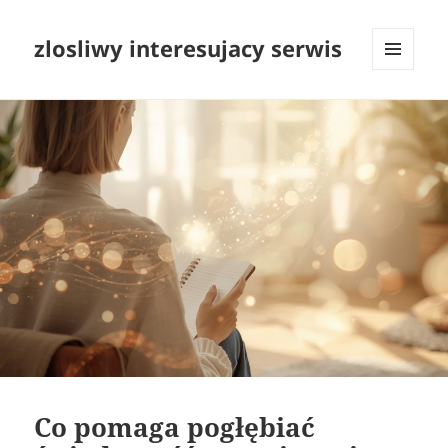
zlosliwy interesujacy serwis
MENU
I
WIDGETY
Co pomaga pogłębiać