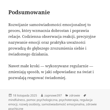
Podsumowanie
Rozwijanie samoświadomości emocjonalnej to
proces, który wzmacnia dobrostan i poprawia
relacje. Codzienna obserwacja reakcji, precyzyjne
nazywanie emocji oraz praktyka uważności
prowadzą do głębszego zrozumienia siebie i
świadomego działania.
Nawet małe kroki — wykonywane regularnie —
zmieniają sposób, w jaki odpowiadasz na świat i
pozwalają reagować świadomiej.
Data
Autor
Kategorie
Tagi
18 listopada 2025
zapnowe397
zdrowie
publikacji
mindfulness
,
pomoc psychologiczna
,
psychoterapia
,
regulacja
emocji
,
rozwój osobisty
,
samoświadomość emocjonalna
,
zdrowie
psychiczne